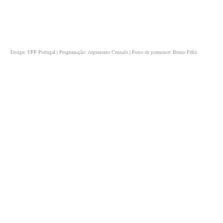
Design: UFF Portugal
|
Programação
: Argumento Cruzado
| Fotos de pormenor: Bruno Félix